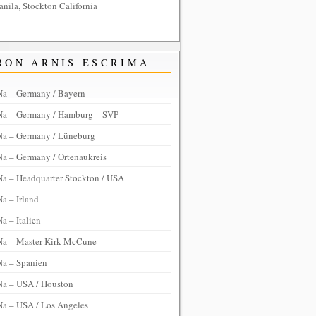
anila, Stockton California
RON ARNIS ESCRIMA
Na – Germany / Bayern
Na – Germany / Hamburg – SVP
Na – Germany / Lüneburg
Na – Germany / Ortenaukreis
Na – Headquarter Stockton / USA
a – Irland
a – Italien
Na – Master Kirk McCune
Na – Spanien
Na – USA / Houston
Na – USA / Los Angeles