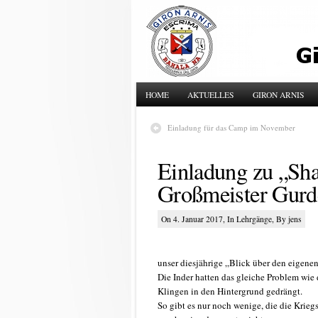
HOME
AKTUELLES
GIRON ARNIS
Einladung für das Camp im November
Einladung zu „Sha
Großmeister Gurd
On 4. Januar 2017, In
Lehrgänge
, By jens
unser diesjährige „Blick über den eigenen
Die Inder hatten das gleiche Problem wie
Klingen in den Hintergrund gedrängt.
So gibt es nur noch wenige, die die Krieg