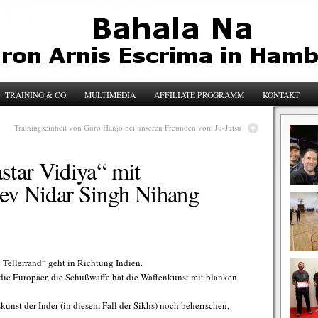
TRAINING & CO
MULTIMEDIA
AFFILIATE PROGRAMM
KONTAKT
Trainingseinheit von Guro Hanjo bei unseren Freunden vom Ju-Jutsu
star Vidiya“ mit
ev Nidar Singh Nihang
 Tellerrand“ geht in Richtung Indien.
 die Europäer, die Schußwaffe hat die Waffenkunst mit blanken
skunst der Inder (in diesem Fall der Sikhs) noch beherrschen,