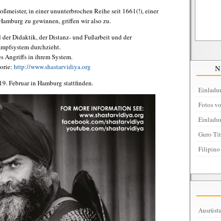
ßmeister, in einer ununterbrochen Reihe seit 1661(!), einer
Hamburg zu gewinnen, griffen wir also zu.
d der Didaktik, der Distanz- und Fußarbeit und der
ampfsystem durchzieht.
s Angriffs in ihrem System.
torie:
http://www.shastarvidiya.org
 19. Februar in Hamburg stattfinden.
Einladu
Fotos v
Einladu
Guro Ti
Filipino
Ausrüstu