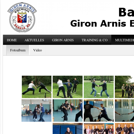
HOME
AKTUELLES
GIRON ARNIS
TRAINING & CO
MULTIMED
Fotoalbum
Video