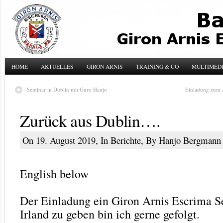
HOME
AKTUELLES
GIRON ARNIS
TRAINING & CO
MULTIMED
Seminar in Dublin mit Guro Hanjo
Einladung zum 
Zurück aus Dublin….
On 19. August 2019, In
Berichte
, By Hanjo Bergmann
English below
Der Einladung ein Giron Arnis Escrima S
Irland zu geben bin ich gerne gefolgt.