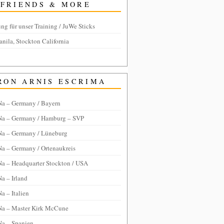
FRIENDS & MORE
ng für unser Training / JuWe Sticks
anila, Stockton California
RON ARNIS ESCRIMA
Na – Germany / Bayern
Na – Germany / Hamburg – SVP
Na – Germany / Lüneburg
Na – Germany / Ortenaukreis
Na – Headquarter Stockton / USA
a – Irland
a – Italien
Na – Master Kirk McCune
Na – Spanien