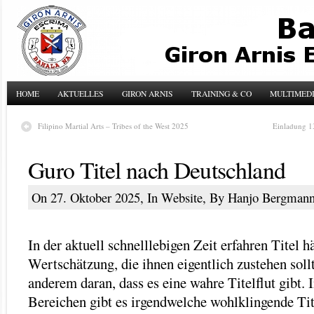
HOME
AKTUELLES
GIRON ARNIS
TRAINING & CO
MULTIMED
Filipino Martial Arts – Tribes of the West 2025
Einladung 1
Guro Titel nach Deutschland
On 27. Oktober 2025, In
Website
, By Hanjo Bergman
In der aktuell schnelllebigen Zeit erfahren Titel h
Wertschätzung, die ihnen eigentlich zustehen sollt
anderem daran, dass es eine wahre Titelflut gibt. I
Bereichen gibt es irgendwelche wohlklingende Tit