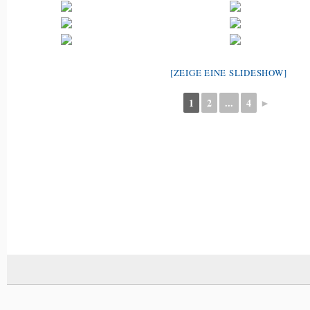
[ZEIGE EINE SLIDESHOW]
1
2
...
4
►