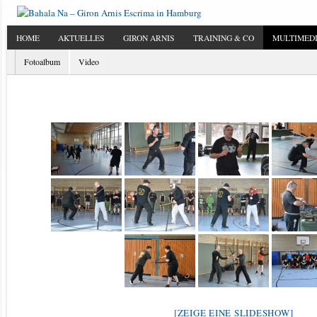
HOME
AKTUELLES
GIRON ARNIS
TRAINING & CO
MULTIMED
Fotoalbum
Video
[ZEIGE EINE SLIDESHOW]