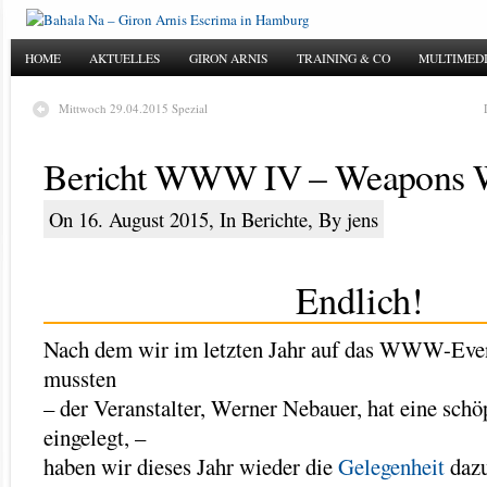
HOME
AKTUELLES
GIRON ARNIS
TRAINING & CO
MULTIMED
Mittwoch 29.04.2015 Spezial
Bericht WWW IV – Weapons W
On 16. August 2015, In
Berichte
, By jens
Endlich!
Nach dem wir im letzten Jahr auf das WWW-Even
mussten
– der Veranstalter, Werner Nebauer, hat eine schö
eingelegt, –
haben wir dieses Jahr wieder die
Gelegenheit
daz