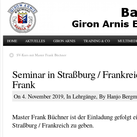
HOME
AKTUELLES
GIRON ARNIS
TRAINING & CO
MULTIMED
SV-Kurs mit Master Frank Büchner
Seminar in Straßburg / Frankrei
Frank
On 4. November 2019, In
Lehrgänge
, By Hanjo Berg
Master Frank Büchner ist der Einladung gefolgt e
Straßburg / Frankreich zu geben.