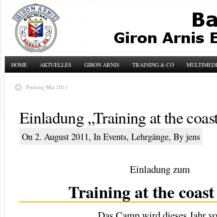
HOME
AKTUELLES
GIRON ARNIS
TRAINING & CO
MULTIMED
Prüfung Mai 2011
Einladung „Training at the coas
On 2. August 2011, In
Events
,
Lehrgänge
, By jens
Einladung zum
Training at the coast
Das Camp wird dieses Jahr v