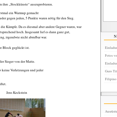
m ihre „Stockkünste“ auszuprobieren.
 erstmal ein Warmup gemacht
Jeder gegen jeden, 5 Punkte waren nötig für den Sieg.
in die Kämpfe. Da es diesmal aber andere Gegner waren, war
tsprechend hoch. Insgesamt lief es dann ganz gut,
ng, irgendwie nicht abrufbar war.
Einladu
re Block geglückt ist.
Fotos v
er Sieger von der Matte.
Einladu
b keine Verletzungen und jeder
Guro Ti
Filipino
ftet.
Jens Keckstein
Ausrüstu