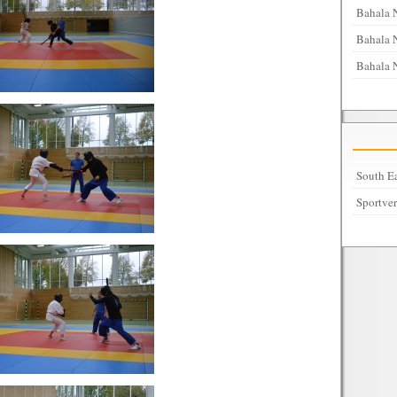
Bahala 
Bahala N
Bahala 
South Ea
Sportve