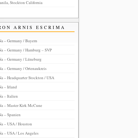
anila, Stockton California
RON ARNIS ESCRIMA
Na – Germany / Bayern
Na – Germany / Hamburg – SVP
Na – Germany / Lüneburg
Na – Germany / Ortenaukreis
Na – Headquarter Stockton / USA
a – Irland
a – Italien
Na – Master Kirk McCune
Na – Spanien
Na – USA / Houston
Na – USA / Los Angeles