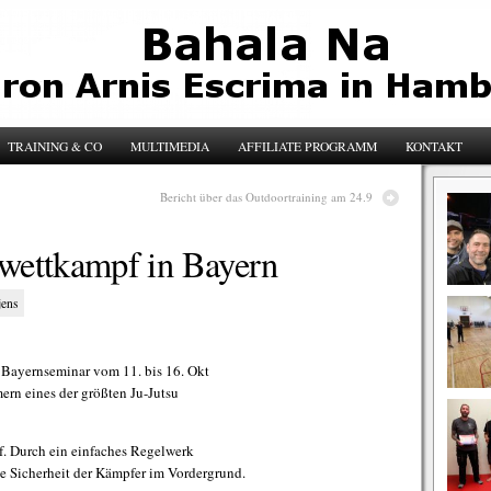
TRAINING & CO
MULTIMEDIA
AFFILIATE PROGRAMM
KONTAKT
Bericht über das Outdoortraining am 24.9
kwettkampf in Bayern
jens
u Bayernseminar vom 11. bis 16. Okt
ern eines der größten Ju-Jutsu
. Durch ein einfaches Regelwerk
 die Sicherheit der Kämpfer im Vordergrund.