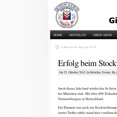
HOME
AKTUELLES
GIRON ARNIS
Lakan Isa für Jörg am 03.10
Erfolg beim Stoc
On 25. Oktober 2015, In
Berichte
,
Events
, By 
Auch dieses Jahr fand wieder das Ju-Juts
bei München statt. Mit über 400 Teilnehm
Veranstaltungen in Deutschland.
Ein Element war auch ein Stockwettkampf
(erster Treffer zählt) stand hier vorallem