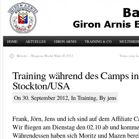
HOME
AKTUELLES
GIRON ARNIS
TRAINING & CO
MULTIMED
Bericht – Weapons World Wide II 2012
Fotos vom Le
Training während des Camps in
Stockton/USA
On 30. September 2012, In
Training
, By jens
Frank, Jörn, Jens und ich sind auf dem Affiliate 
Wir fliegen am Dienstag den 02.10 ab und komme
Währendessen haben sich Moritz und Mazen bereit