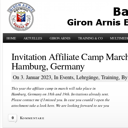
HOME
AKTUELLES
GIRON ARNIS
TRAINING & CO
MULTIMED
Invitation Affiliate Camp Marc
Hamburg, Germany
On 3. Januar 2023, In
Events
,
Lehrgänge
,
Training
, B
This year the affiliate camp in march will take place in
Hamburg, Germany on 18th and 19th. Invitations already sent.
Please contact me if I missed you. In case you counld´t open the
attechment take a look here. We are looking forward to see you
0
Kommentare