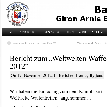
HOME
AKTUELLES
GIRON ARNIS
TRAINING & CO
MULTIMED
Zwei neue Graduates in Deutschland!!!
Weapons World Wide III 20
Bericht zum „Weltweiten Waffe
2012“
On 19. November 2012, In
Berichte
,
Events
, By jens
Wir haben die Einladung zum dem Kampfsport-
Weltweite Waffentreffen“ angenommen….