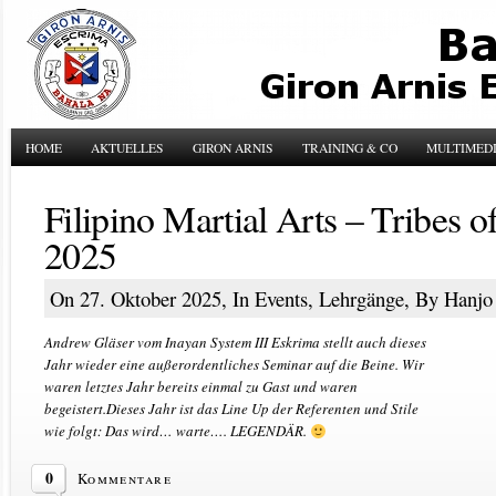
HOME
AKTUELLES
GIRON ARNIS
TRAINING & CO
MULTIMED
Filipino Martial Arts – Tribes o
2025
On 27. Oktober 2025, In
Events
,
Lehrgänge
, By Hanj
Andrew Gläser vom Inayan System III Eskrima stellt auch dieses
Jahr wieder eine außerordentliches Seminar auf die Beine. Wir
waren letztes Jahr bereits einmal zu Gast und waren
begeistert.Dieses Jahr ist das Line Up der Referenten und Stile
wie folgt: Das wird… warte…. LEGENDÄR.
0
Kommentare