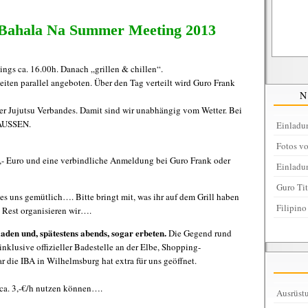
 Bahala Na Summer Meeting 2013
ings ca. 16.00h. Danach „grillen & chillen“.
iten parallel angeboten. Über den Tag verteilt wird Guro Frank
er Jujutsu Verbandes. Damit sind wir unabhängig vom Wetter. Bei
RAUSSEN.
Einladu
Fotos v
0,- Euro und eine verbindliche Anmeldung bei Guro Frank oder
Einladu
Guro Ti
es uns gemütlich…. Bitte bringt mit, was ihr auf dem Grill haben
Filipino
 Rest organisieren wir….
aden und, spätestens abends, sogar erbeten.
Die Gegend rund
nklusive offizieller Badestelle an der Elbe, Shopping-
 die IBA in Wilhelmsburg hat extra für uns geöffnet.
r ca. 3,-€/h nutzen können….
Ausrüstu