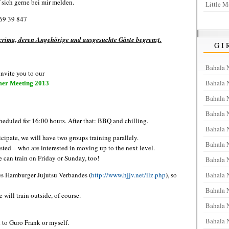
 sich gerne bei mir melden.
Little M
69 39 847
scrima, deren Angehörige und ausgesuchte Gäste begrenzt.
GI
Bahala 
invite you to our
Bahala 
mer Meeting 2013
Bahala 
Bahala 
cheduled for 16:00 hours. After that: BBQ and chilling.
Bahala 
ipate, we will have two groups training parallely.
Bahala N
ested – who are interested in moving up to the next level.
e can train on Friday or Sunday, too!
Bahala N
Bahala 
es Hamburger Jujutsu Verbandes (
http://www.hjjv.net/llz.php
), so
Bahala 
 will train outside, of course.
Bahala 
Bahala 
 to Guro Frank or myself.