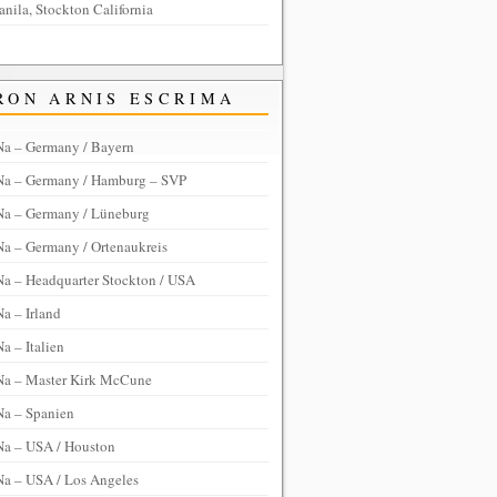
anila, Stockton California
RON ARNIS ESCRIMA
Na – Germany / Bayern
Na – Germany / Hamburg – SVP
Na – Germany / Lüneburg
Na – Germany / Ortenaukreis
Na – Headquarter Stockton / USA
a – Irland
a – Italien
Na – Master Kirk McCune
Na – Spanien
Na – USA / Houston
Na – USA / Los Angeles