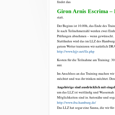
findet das
Giron Arnis Escrima –
statt.
Der Beginn ist 10.00h, das Ende des Train
Je nach Teilnehmerzahl werden zwei Einhe
Prüfungen abnehmen – wenn gewünscht.
Stattfinden wird das im LLZ des Hamburg
gutem Wetter trainieren wir natürlich D
http://www.hjjv.net/llz.php
Kosten für die Teilnahme am Training: 3
mir.
Im Anschluss an das Training machen wir 
möchtet und was ihr trinken möchtet. Den
Angehörige sind ausdrücklich mit eingel
um das LLZ ist weitläufig und Wassernah i
Möglichkeiten sind in Autonähe und sogar
http://www.iba-hamburg.de/
Das LLZ hat sogar eine Sauna, die wir fü