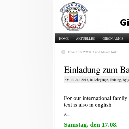
HOME
AKTUELLES
GIRON ARNIS
Fotos vom WWW 3 und Master Kirk
Einladung zum B
On 13. Juli 2013, In
Lehrgänge
,
Training
, By j
For our international famil
text is also in english
Am
Samstag, den 17.08.