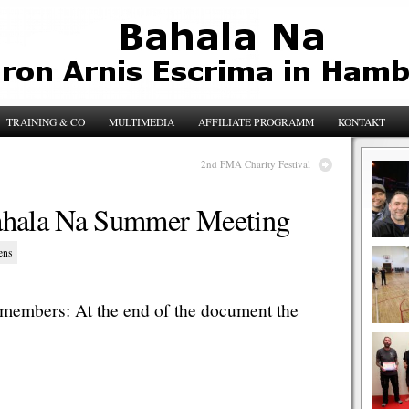
TRAINING & CO
MULTIMEDIA
AFFILIATE PROGRAMM
KONTAKT
2nd FMA Charity Festival
ahala Na Summer Meeting
ens
y members: At the end of the document the