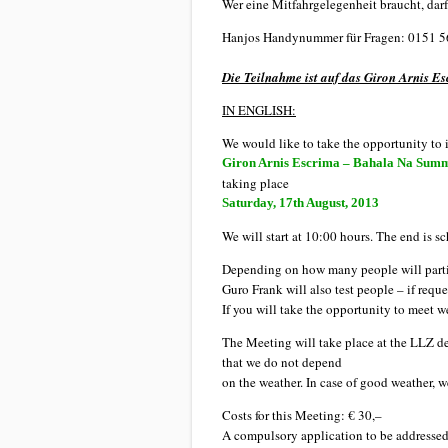
Wer eine Mitfahrgelegenheit braucht, darf
Hanjos Handynummer für Fragen: 0151 5
Die Teilnahme ist auf das Giron Arnis E
IN ENGLISH:
We would like to take the opportunity to 
Giron Arnis Escrima – Bahala Na Sum
taking place
Saturday, 17th August, 2013
We will start at 10:00 hours. The end is s
Depending on how many people will partic
Guro Frank will also test people – if requ
If you will take the opportunity to meet w
The Meeting will take place at the LLZ d
that we do not depend
on the weather. In case of good weather, we
Costs for this Meeting: € 30,–
A compulsory application to be addressed