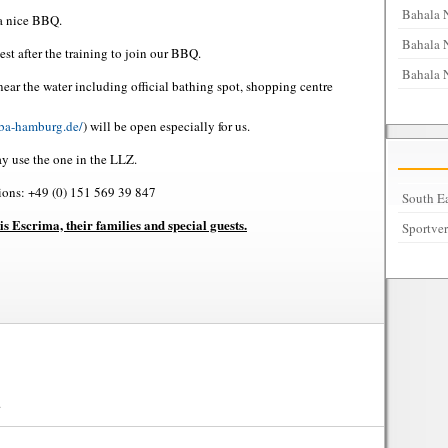
Bahala 
 a nice BBQ.
Bahala N
est after the training to join our BBQ.
Bahala 
ear the water including official bathing spot, shopping centre
iba-hamburg.de/
) will be open especially for us.
ay use the one in the LLZ.
ions: +49 (0) 151 569 39 847
South Ea
is Escrima, their families and special guests.
Sportve
.