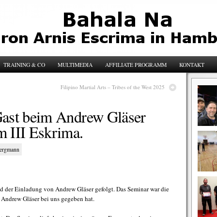
TRAINING & CO
MULTIMEDIA
AFFILIATE PROGRAMM
KONTAKT
Filipino Martial Arts – Tribes of the West 2025
Gast beim Andrew Gläser
 III Eskrima.
Bergmann
 der Einladung von Andrew Gläser gefolgt. Das Seminar war die
s Andrew Gläser bei uns gegeben hat.