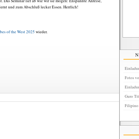
. Das Seminar lief ab wie wir sie mögen: Enspannte Anreise,
ernt und zum Abschluß lecker Essen. Herrlich!
ibes of the West 2025
wieder.
Einladu
Fotos v
Einladu
Guro Ti
Filipino