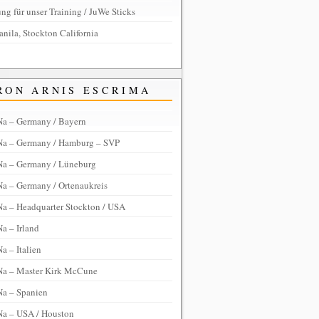
ng für unser Training / JuWe Sticks
anila, Stockton California
RON ARNIS ESCRIMA
Na – Germany / Bayern
Na – Germany / Hamburg – SVP
Na – Germany / Lüneburg
Na – Germany / Ortenaukreis
Na – Headquarter Stockton / USA
a – Irland
a – Italien
Na – Master Kirk McCune
Na – Spanien
Na – USA / Houston