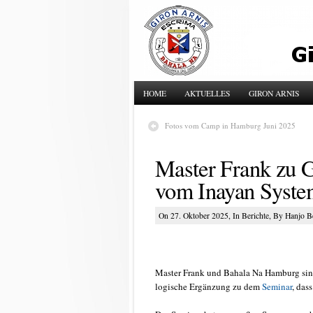
HOME
AKTUELLES
GIRON ARNIS
Fotos vom Camp in Hamburg Juni 2025
Master Frank zu 
vom Inayan System
On 27. Oktober 2025, In
Berichte
, By Hanjo 
Master Frank und Bahala Na Hamburg sind
logische Ergänzung zu dem
Seminar
, das