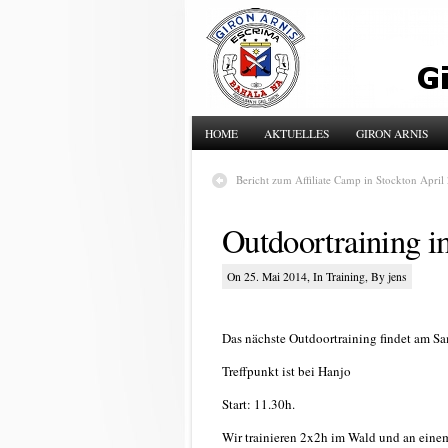
HOME
AKTUELLES
GIRON ARNIS
Bericht zum Affiliate Camp in Stockton April
Outdoortraining i
On 25. Mai 2014, In
Training
, By jens
Das nächste Outdoortraining findet am Sa
Treffpunkt ist bei Hanjo
Start: 11.30h.
Wir trainieren 2x2h im Wald und an einem