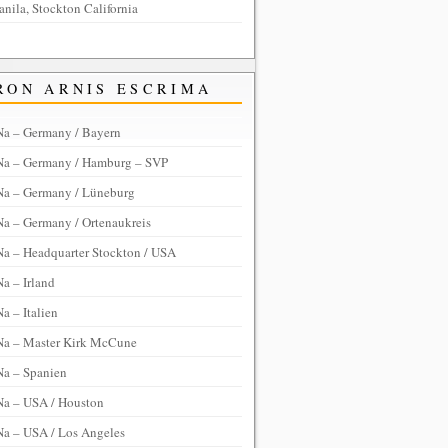
anila, Stockton California
RON ARNIS ESCRIMA
Na – Germany / Bayern
Na – Germany / Hamburg – SVP
Na – Germany / Lüneburg
Na – Germany / Ortenaukreis
Na – Headquarter Stockton / USA
a – Irland
a – Italien
Na – Master Kirk McCune
Na – Spanien
Na – USA / Houston
Na – USA / Los Angeles