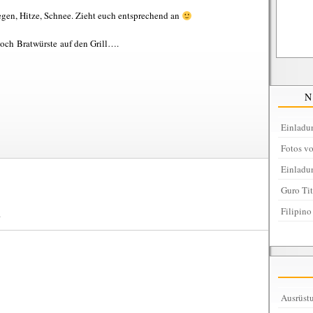
Regen, Hitze, Schnee. Zieht euch entsprechend an
noch Bratwürste auf den Grill….
Einladu
Fotos v
Einladu
Guro Ti
Filipino
.
Ausrüstu